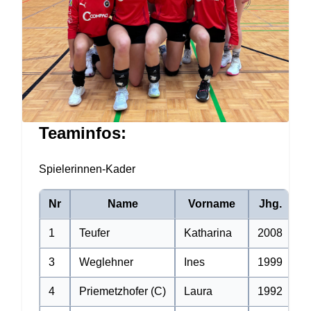
Teaminfos:
Spielerinnen-Kader
Nr
Name
Vorname
Jhg.
1
Teufer
Katharina
2008
An
3
Weglehner
Ines
1999
A
4
Priemetzhofer (C)
Laura
1992
A