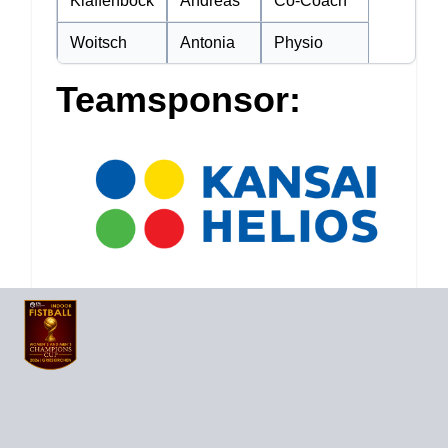
Klaffenböck
Andreas
Co-Coach
Woitsch
Antonia
Physio
Teamsponsor:
Footer