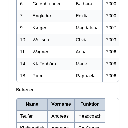
6
Gutenbrunner
Barbara
2000
A
7
Engleder
Emilia
2000
An
9
Karger
Magdalena
2007
An
10
Woitsch
Olivia
2003
A
11
Wagner
Anna
2006
A
14
Klaffenböck
Marie
2008
A
18
Pum
Raphaela
2006
A
Betreuer
Name
Vorname
Funktion
Teufer
Andreas
Headcoach