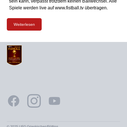
sein kann, verpasst trotzdem keinen Ballwechsel. Alle
Spiele werden live auf www.fistball.tv übertragen.
Weiterlesen
Footer
Facebook
Instagram
YouTube
© 2025 UFG Grieskirchen/Pötting