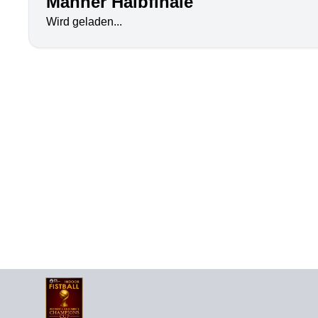
Männer Halbfinale
Wird geladen...
Footer