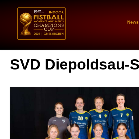
News
SVD Diepoldsau-S